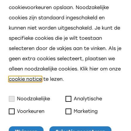
cookievoorkeuren opslaan. Noodzakelijke
cookies zijn standaard ingeschakeld en
Adres
kunnen niet worden uitgeschakeld. Je kunt de
Govert Flincklaan 1
specifieke cookies die je wilt toestaan
4383 WB Vlissingen
selecteren door de vakjes aan te vinken. Als je
geen extra cookies selecteert, plaatsen we
Contact
alleen noodzakelijke cookies. Klik hier om onze
0118-467591
cookie notice
te lezen.
vsv@prisma-scholen.nl
Noodzakelijke
Analytische
Voorkeuren
Marketing
Cookies notice