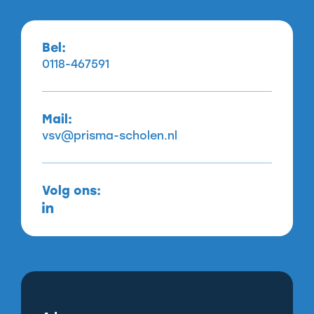
Bel:
0118-467591
Mail:
vsv@prisma-scholen.nl
Volg ons: