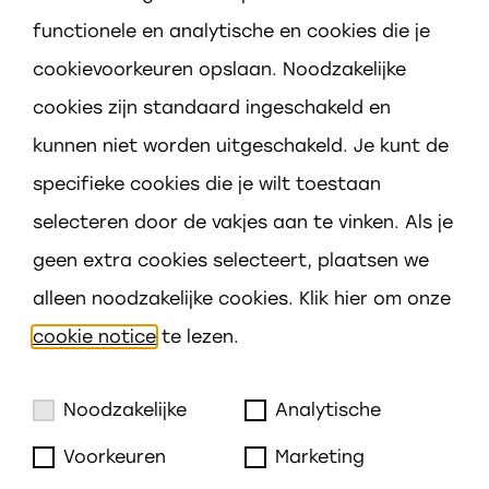
functionele en analytische en cookies die je
cookievoorkeuren opslaan. Noodzakelijke
cookies zijn standaard ingeschakeld en
Adres
kunnen niet worden uitgeschakeld. Je kunt de
Govert Flincklaan 1
specifieke cookies die je wilt toestaan
4383 WB Vlissingen
selecteren door de vakjes aan te vinken. Als je
geen extra cookies selecteert, plaatsen we
Contact
alleen noodzakelijke cookies. Klik hier om onze
0118-467591
cookie notice
te lezen.
vsv@prisma-scholen.nl
Noodzakelijke
Analytische
Voorkeuren
Marketing